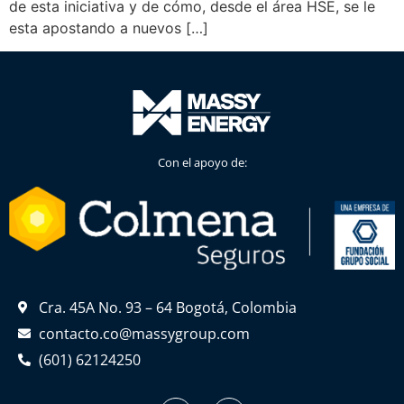
de esta iniciativa y de cómo, desde el área HSE, se le
esta apostando a nuevos […]
Con el apoyo de:
Cra. 45A No. 93 – 64 Bogotá, Colombia
contacto.co@massygroup.com
(601) 62124250