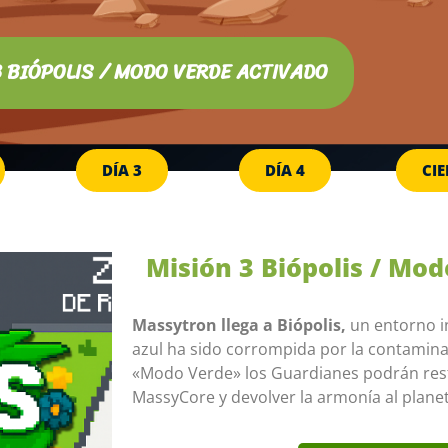
3 BIÓPOLIS / MODO VERDE ACTIVADO
DÍA 3
DÍA 4
CIE
Misión 3 Biópolis / Mo
Massytron llega a Biópolis,
un entorno i
azul ha sido corrompida por la contaminac
«Modo Verde» los Guardianes podrán resta
MassyCore y devolver la armonía al planet