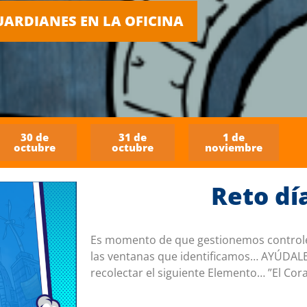
UARDIANES EN LA OFICINA
30 de
31 de
1 de
octubre
octubre
noviembre
Reto día
Es momento de que gestionemos controles 
las ventanas que identificamos… AYÚDALE
recolectar el siguiente Elemento… ”El Cor