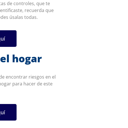
tas de controles, que te
entificaste, recuerda que
edes úsalas todas.
quí
el hogar
e encontrar riesgos en el
 hogar para hacer de este
quí