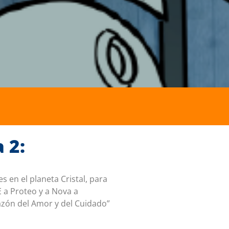
 2:
en el planeta Cristal, para
 a Proteo y a Nova a
azón del Amor y del Cuidado”